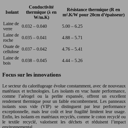
Conductivité
Résistance thermique (R en
Isolant
thermique (λ en
m².K/W pour 20cm d’épaisseur)
W/m.K)
Laine de
0.032 – 0.040
5.00 – 6.25
verre
Laine de
0.035 – 0.041
4.88 – 5.71
roche
Ouate de
0.037 – 0.042
4.76 – 5.41
cellulose
Laine de
0.038 – 0.045
4.44 – 5.26
bois
Focus sur les innovations
Le secteur du calorifugeage évolue constamment, avec de nouveaux
matériaux et technologies. Les isolants en vrac haute performance,
comme l’aérogel ou la perlite expansée, offrent un excellent
rendement thermique pour un faible encombrement. Les panneaux
isolants sous vide (VIP) se distinguent par leur performance
exceptionnelle, mais leur coût et leur fragilité limitent leur usage.
Enfin, les isolants en matériaux recyclés, comme le coton recyclé ou
le textile recyclé, valorisent les déchets et réduisent l’impact
environnemental.