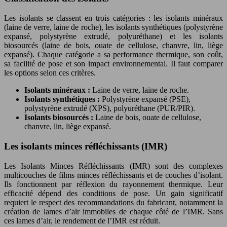
Les isolants se classent en trois catégories : les isolants minéraux
(laine de verre, laine de roche), les isolants synthétiques (polystyrène
expansé, polystyrène extrudé, polyuréthane) et les isolants
biosourcés (laine de bois, ouate de cellulose, chanvre, lin, liège
expansé). Chaque catégorie a sa performance thermique, son coût,
sa facilité de pose et son impact environnemental. Il faut comparer
les options selon ces critères.
Isolants minéraux :
Laine de verre, laine de roche.
Isolants synthétiques :
Polystyrène expansé (PSE),
polystyrène extrudé (XPS), polyuréthane (PUR/PIR).
Isolants biosourcés :
Laine de bois, ouate de cellulose,
chanvre, lin, liège expansé.
Les isolants minces réfléchissants (IMR)
Les Isolants Minces Réfléchissants (IMR) sont des complexes
multicouches de films minces réfléchissants et de couches d’isolant.
Ils fonctionnent par réflexion du rayonnement thermique. Leur
efficacité dépend des conditions de pose. Un gain significatif
requiert le respect des recommandations du fabricant, notamment la
création de lames d’air immobiles de chaque côté de l’IMR. Sans
ces lames d’air, le rendement de l’IMR est réduit.