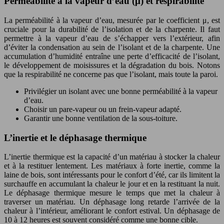
Perméabilité à la vapeur d’eau (μ) et respirabilité
La perméabilité à la vapeur d’eau, mesurée par le coefficient μ, est
cruciale pour la durabilité de l’isolation et de la charpente. Il faut
permettre à la vapeur d’eau de s’échapper vers l’extérieur, afin
d’éviter la condensation au sein de l’isolant et de la charpente. Une
accumulation d’humidité entraîne une perte d’efficacité de l’isolant,
le développement de moisissures et la dégradation du bois. Notons
que la respirabilité ne concerne pas que l’isolant, mais toute la paroi.
Privilégier un isolant avec une bonne perméabilité à la vapeur
d’eau.
Choisir un pare-vapeur ou un frein-vapeur adapté.
Garantir une bonne ventilation de la sous-toiture.
L’inertie et le déphasage thermique
L’inertie thermique est la capacité d’un matériau à stocker la chaleur
et à la restituer lentement. Les matériaux à forte inertie, comme la
laine de bois, sont intéressants pour le confort d’été, car ils limitent la
surchauffe en accumulant la chaleur le jour et en la restituant la nuit.
Le déphasage thermique mesure le temps que met la chaleur à
traverser un matériau. Un déphasage long retarde l’arrivée de la
chaleur à l’intérieur, améliorant le confort estival. Un déphasage de
10 à 12 heures est souvent considéré comme une bonne cible.