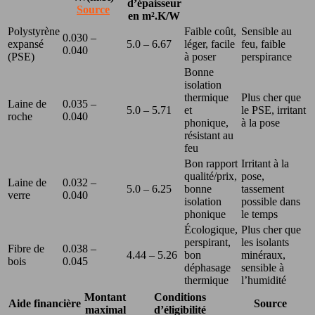
d’épaisseur
Source
en m².K/W
Polystyrène
Faible coût,
Sensible au
0.030 –
expansé
5.0 – 6.67
léger, facile
feu, faible
0.040
(PSE)
à poser
perspirance
Bonne
isolation
thermique
Plus cher que
Laine de
0.035 –
5.0 – 5.71
et
le PSE, irritant
roche
0.040
phonique,
à la pose
résistant au
feu
Bon rapport
Irritant à la
qualité/prix,
pose,
Laine de
0.032 –
5.0 – 6.25
bonne
tassement
verre
0.040
isolation
possible dans
phonique
le temps
Écologique,
Plus cher que
perspirant,
les isolants
Fibre de
0.038 –
4.44 – 5.26
bon
minéraux,
bois
0.045
déphasage
sensible à
thermique
l’humidité
Montant
Conditions
Aide financière
Source
maximal
d’éligibilité