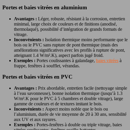
Portes et baies vitrées en aluminium
Avantages :
Léger, robuste, résistant à la corrosion, entretien
minimal, large choix de couleurs et de finitions (anodisé,
thermolaqué), possibilité d’intégration de grands formats de
vitrage.
Inconvénients :
Isolation thermique moins performante que le
bois ou le PVC sans rupture de pont thermique (mais des
améliorations significatives avec les profils à rupture de pont,
atteignant 1.4 W/m².K), aspect parfois jugé froid.
Exemples :
Portes coulissantes à galandage,
baies vitrées
à
frappe, fenêtres à soufflet, vérandas.
Portes et baies vitrées en PVC
Avantages :
Prix abordable, entretien facile (nettoyage simple
à l’eau savonneuse), bonne isolation thermique (jusqu’à 1.3
W/m².K pour le PVC à 5 chambres et double vitrage), large
gamme de couleurs et de textures imitant le bois.
Inconvénients :
Aspect moins noble que le bois ou
l’aluminium, durée de vie moyenne de 20 à 30 ans, sensibilité
aux UV et aux rayures.
Exemples :
Portes-fenêtres à double ou triple vitrage, baies
vitrées coulissantes, fenêtres oscillo-battantes.